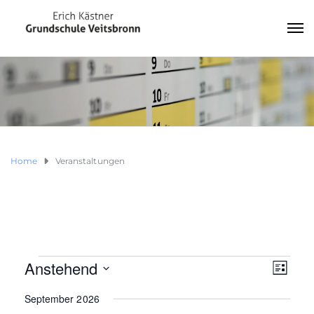
Home
Veranstaltungen
V
Veranstaltungen
Anstehend
A
E
L
R
I
D
n
A
September 2026
S
a
N
T