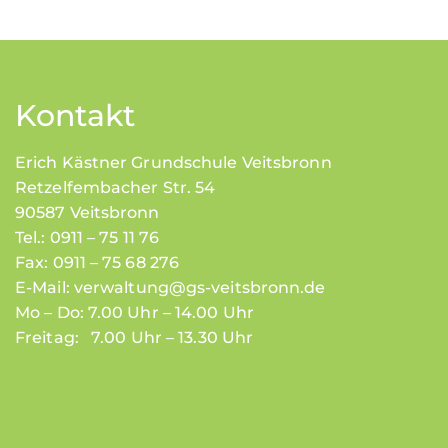
O
g
N
a
t
Kontakt
i
Erich Kästner Grundschule Veitsbronn
o
Retzelfembacher Str. 54
n
90587 Veitsbronn
Tel.: 0911 – 75 11 76
Fax: 0911 – 75 68 276
E-Mail:
verwaltung@gs-veitsbronn.de
Mo – Do: 7.00 Uhr – 14.00 Uhr
Freitag: 7.00 Uhr – 13.30 Uhr